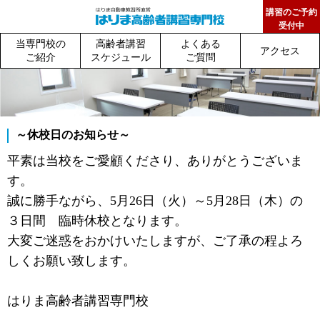
講習のご予約
受付中
当専門校の
高齢者講習
よくある
アクセス
ご紹介
スケジュール
ご質問
～休校日のお知らせ～
平素は当校をご愛顧くださり、ありがとうございま
す。
誠に勝手ながら、5月26日（火）～5月28日（木）の
３日間 臨時休校となります。
大変ご迷惑をおかけいたしますが、ご了承の程よろ
しくお願い致します。
はりま高齢者講習専門校